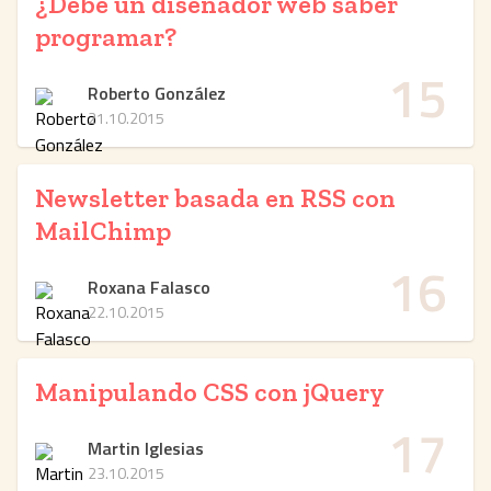
¿Debe un diseñador web saber
programar?
15
Roberto González
21.10.2015
Newsletter basada en RSS con
MailChimp
16
Roxana Falasco
22.10.2015
Manipulando CSS con jQuery
17
Martin Iglesias
23.10.2015