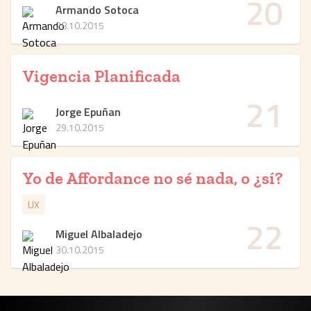
20
Armando Sotoca
28.10.2015
Vigencia Planificada
21
Jorge Epuñan
29.10.2015
Yo de Affordance no sé nada, o ¿sí?
UX
22
Miguel Albaladejo
30.10.2015