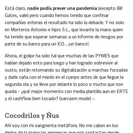
Está claro,
nadie podía prever una pandemia
(excepto Bill
Gates, vale) pero cuando hemos tenido que confinar
compañías enteras el resultado ha sido la debacle. Y no solo
en Morteros Antonio e hijos S.L., que levante la mano quien
ha tenido que esperar semanas a un informe de riesgos por
parte de su banco para un ICO… ¡un banco!.
Ahora, el golpe ha sido tal que muchas de las PYMES que
habían dejado esto para luego y han logrado sobrevivir al
susto, están retomando su digitalización a marchas forzadas
y darle caña con el miedo en el cuerpo antes de que llegue la
segunda ola y se lleve por delante lo poco o mucho que nos
queda - ¿qué mejor momento con media plantilla aun en ERTE
y el cashflow bien tocado? (sarcasm mode) -.
Cocodrilos y Ñus
Ahí voy con mi sangrienta metáfora. No me caben en los
dedos de la mano las empresas que nos contactan desde