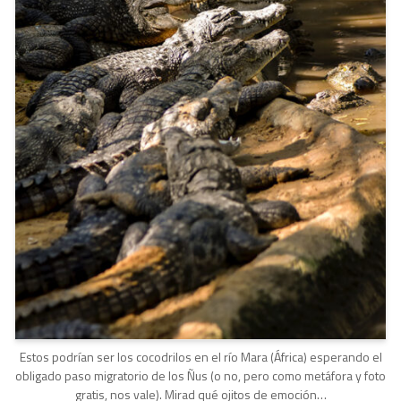
Estos podrían ser los cocodrilos en el río Mara (África) esperando el
obligado paso migratorio de los Ñus (o no, pero como metáfora y foto
gratis, nos vale). Mirad qué ojitos de emoción…