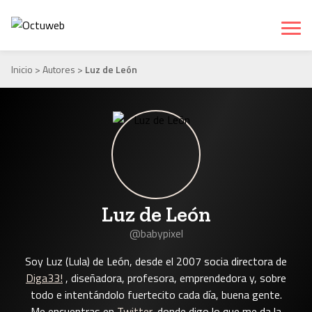
Inicio
>
Autores
>
Luz de León
Luz de León
@babypixel
Soy Luz (Lula) de León, desde el 2007 socia directora de
Diga33!
, diseñadora, profesora, emprendedora y, sobre
todo e intentándolo fuertecito cada día, buena gente.
Me encuentras en
Twitter
, donde digo lo que me da la