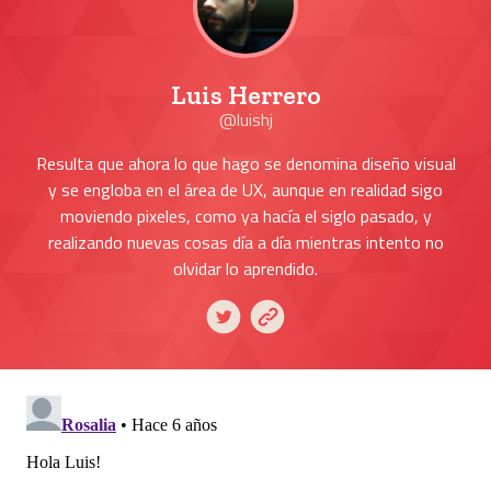
Luis Herrero
@luishj
Resulta que ahora lo que hago se denomina diseño visual
y se engloba en el área de UX, aunque en realidad sigo
moviendo pixeles, como ya hacía el siglo pasado, y
realizando nuevas cosas día a día mientras intento no
olvidar lo aprendido.