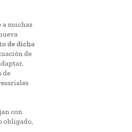
o a muchas
 nueva
to de dicha
ituación de
adaptar,
s de
esariales
jan con
 obligado,