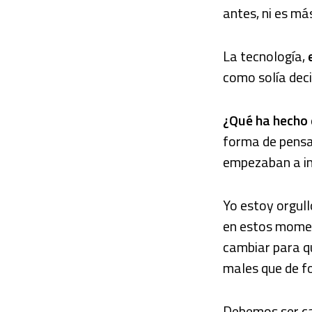
antes, ni es más
La tecnología,
como solía dec
¿Qué ha hecho
forma de pensa
empezaban a int
Yo estoy orgull
en estos moment
cambiar para qu
males que de fo
Debemos ser ca