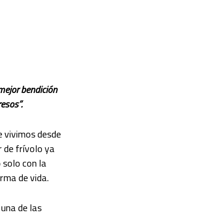
a mejor bendición
resos”.
e vivimos desde
 de frívolo ya
 solo con la
rma de vida.
 una de las