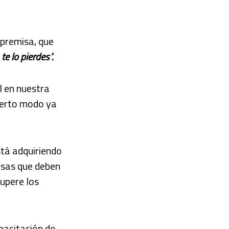
 premisa, que
te lo pierdes".
l en nuestra
ierto modo ya
.
stá adquiriendo
osas que deben
supere los
pacitación de