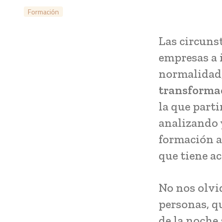
Formación
Las circuns
empresas a 
normalidad,
transforma
la que part
analizando y
formación a
que tiene a
No nos olvi
personas, q
de la noche 