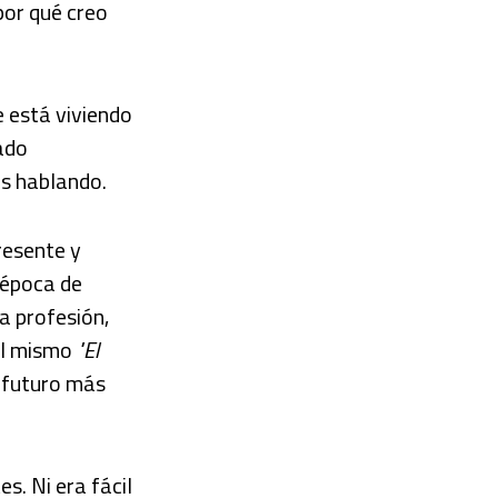
por qué creo
 está viviendo
ado
os hablando.
resente y
 época de
a profesión,
del mismo
"El
 futuro más
. Ni era fácil