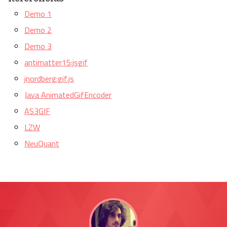
Demo 1
Demo 2
Demo 3
antimatter15:jsgif
jnordberg:gif.js
Java AnimatedGifEncoder
AS3GIF
LZW
NeuQuant