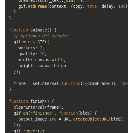
drawText
(
curr_text.
join
(
''
)
)
;
gif.
addFrame
(
context
,
{
copy
:
true
,
delay
:
100
}
)
;
}
}
function
animate
(
)
{
// opciones del encoder
gif
=
new
GIF
(
{
workers
:
2
,
quality
:
10
,
width
:
canvas.
width
,
height
:
canvas.
height
}
)
;
frame
=
setInterval
(
function
(
)
{
drawFrame
(
)
}
,
100
)
;
}
function
finish
(
)
{
clearInterval
(
frame
)
;
gif.
on
(
'finished'
,
function
(
blob
)
{
output_image.
src
=
URL.
createObjectURL
(
blob
)
;
//
}
)
;
gif.
render
(
)
;