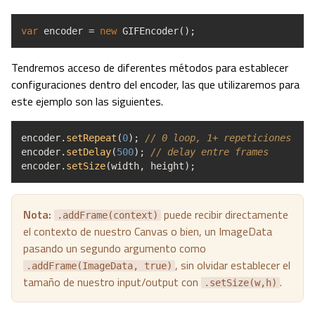
var
encoder
=
new
GIFEncoder
(
)
;
Tendremos acceso de diferentes métodos para establecer
configuraciones dentro del encoder, las que utilizaremos para
este ejemplo son las siguientes.
encoder.
setRepeat
(
0
)
;
// 0 loop, 1+ repeticiones
encoder.
setDelay
(
500
)
;
// delay entre frames
encoder.
setSize
(
width
,
height
)
;
Nota:
puede recibir directamente
.addFrame(context)
el contexto de nuestro Canvas o bien, un ImageData
pasando un segundo argumento como
, sin olvidar establecer el
.addFrame(ImageData, true)
tamaño de nuestro input/output con
.
.setSize(w,h)