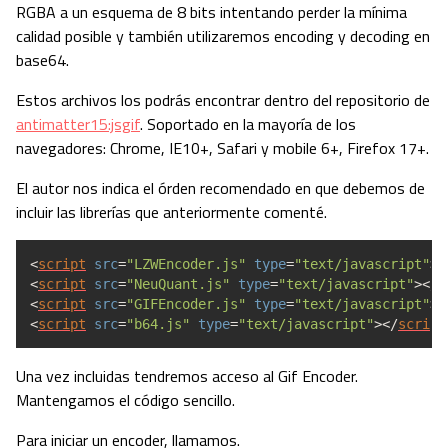
RGBA a un esquema de 8 bits intentando perder la mínima
calidad posible y también utilizaremos encoding y decoding en
base64.
Estos archivos los podrás encontrar dentro del repositorio de
antimatter15:jsgif
. Soportado en la mayoría de los
navegadores: Chrome, IE10+, Safari y mobile 6+, Firefox 17+.
El autor nos indica el órden recomendado en que debemos de
incluir las librerías que anteriormente comenté.
<
script
src
=
"LZWEncoder.js"
type
=
"text/javascript"
><
<
script
src
=
"NeuQuant.js"
type
=
"text/javascript"
><
/
s
<
script
src
=
"GIFEncoder.js"
type
=
"text/javascript"
><
<
script
src
=
"b64.js"
type
=
"text/javascript"
><
/
script
Una vez incluidas tendremos acceso al Gif Encoder.
Mantengamos el código sencillo.
Para iniciar un encoder, llamamos.