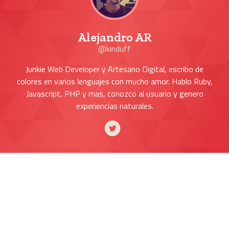
Alejandro AR
@kinduff
Junkie Web Developer y Artesano Digital, escribo de
colores en varios lenguajes con mucho amor. Hablo Ruby,
Javascript, PHP y mas, conozco al usuario y genero
experiencias naturales.