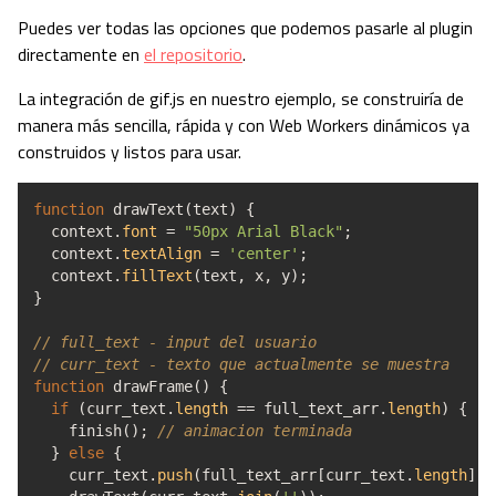
Puedes ver todas las opciones que podemos pasarle al plugin
directamente en
el repositorio
.
La integración de gif.js en nuestro ejemplo, se construiría de
manera más sencilla, rápida y con Web Workers dinámicos ya
construidos y listos para usar.
function
drawText
(
text
)
{
context.
font
=
"50px Arial Black"
;
context.
textAlign
=
'center'
;
context.
fillText
(
text
,
x
,
y
)
;
}
// full_text - input del usuario
// curr_text - texto que actualmente se muestra
function
drawFrame
(
)
{
if
(
curr_text.
length
==
full_text_arr.
length
)
{
finish
(
)
;
// animacion terminada
}
else
{
curr_text.
push
(
full_text_arr
[
curr_text.
length
]
)
;