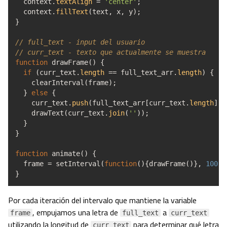
context.
textAlign
=
'center'
;
context.
fillText
(
text
,
x
,
y
)
;
}
// full_text - input del usuario
// curr_text - texto que actualmente se muestra
function
drawFrame
(
)
{
if
(
curr_text.
length
==
full_text_arr.
length
)
{
clearInterval
(
frame
)
;
}
else
{
curr_text.
push
(
full_text_arr
[
curr_text.
length
]
)
;
drawText
(
curr_text.
join
(
''
)
)
;
}
}
function
animate
(
)
{
frame
=
setInterval
(
function
(
)
{
drawFrame
(
)
}
,
100
)
;
}
Por cada iteración del intervalo que mantiene la variable
, empujamos una letra de
a
frame
full_text
curr_text
utilizando la longitud de
para determinar qué letra
curr_text