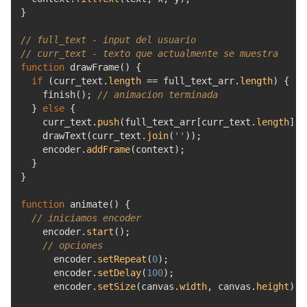
}
// full_text - input del usuario
// curr_text - texto que actualmente se muestra
function
drawFrame
(
)
{
if
(
curr_text.
length
==
full_text_arr.
length
)
{
finish
(
)
;
// animacion terminada
}
else
{
curr_text.
push
(
full_text_arr
[
curr_text.
length
]
)
;
drawText
(
curr_text.
join
(
''
)
)
;
encoder.
addFrame
(
context
)
;
}
}
function
animate
(
)
{
// iniciamos encoder
encoder.
start
(
)
;
// opciones
encoder.
setRepeat
(
0
)
;
encoder.
setDelay
(
100
)
;
encoder.
setSize
(
canvas.
width
,
canvas.
height
)
;