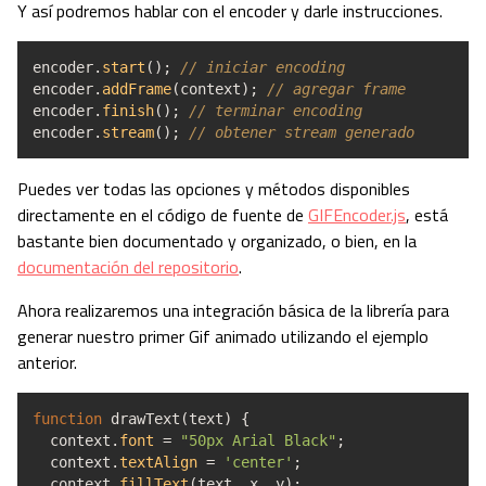
Y así podremos hablar con el encoder y darle instrucciones.
encoder.
start
(
)
;
// iniciar encoding
encoder.
addFrame
(
context
)
;
// agregar frame
encoder.
finish
(
)
;
// terminar encoding
encoder.
stream
(
)
;
// obtener stream generado
Puedes ver todas las opciones y métodos disponibles
directamente en el código de fuente de
GIFEncoder.js
, está
bastante bien documentado y organizado, o bien, en la
documentación del repositorio
.
Ahora realizaremos una integración básica de la librería para
generar nuestro primer Gif animado utilizando el ejemplo
anterior.
function
drawText
(
text
)
{
context.
font
=
"50px Arial Black"
;
context.
textAlign
=
'center'
;
context.
fillText
(
text
,
x
,
y
)
;