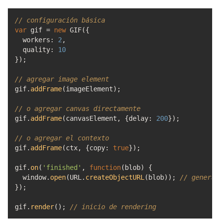
// configuración básica
var
gif
=
new
GIF
(
{
workers
:
2
,
quality
:
10
}
)
;
// agregar image element
gif.
addFrame
(
imageElement
)
;
// o agregar canvas directamente
gif.
addFrame
(
canvasElement
,
{
delay
:
200
}
)
;
// o agregar el contexto
gif.
addFrame
(
ctx
,
{
copy
:
true
}
)
;
gif.
on
(
'finished'
,
function
(
blob
)
{
window.
open
(
URL.
createObjectURL
(
blob
)
)
;
// generac
}
)
;
gif.
render
(
)
;
// inicio de rendering