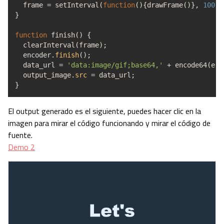
frame
=
setInterval
(
function
(
)
{
drawFrame
(
)
}
,
100
)
;
}
function
finish
(
)
{
clearInterval
(
frame
)
;
encoder.
finish
(
)
;
data_url
=
'data:image/gif;base64,'
+
encode64
(
enc
output_image.
src
=
data_url
;
}
El output generado es el siguiente, puedes hacer clic en la
imagen para mirar el código funcionando y mirar el código de
fuente.
Demo 2