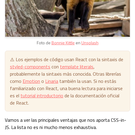
Foto de
Bonnie Kittle
en
Unsplash
⚠️ Los ejemplos de código usan React con la sintaxis de
styled-components
con
template literals
,
probablemente la sintaxis más conocida. Otras librerías
como
Emotion
o
Linaria
también la usan. Si no estás
familiarizado con React, una buena lectura para iniciarse
es el
tutorial introductorio
de la documentación oficial
de React.
Vamos a ver las principales ventajas que nos aporta CSS-in-
JS. La lista no es ni mucho menos exhaustiva.