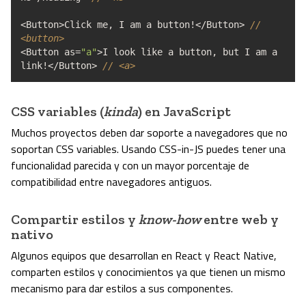
<
Button
>
Click me
,
I am a button
!</
Button
>
//
<button>
<
Button as
=
"a"
>
I look like a button
,
but I am a
link
!</
Button
>
// <a>
CSS variables (
kinda
) en JavaScript
Muchos proyectos deben dar soporte a navegadores que no
soportan CSS variables. Usando CSS-in-JS puedes tener una
funcionalidad parecida y con un mayor porcentaje de
compatibilidad entre navegadores antiguos.
Compartir estilos y
know-how
entre web y
nativo
Algunos equipos que desarrollan en React y React Native,
comparten estilos y conocimientos ya que tienen un mismo
mecanismo para dar estilos a sus componentes.