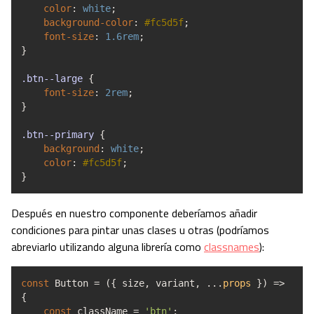
color
:
white
;
background-color
:
#fc5d5f
;
font-size
:
1.6rem
;
}
.btn
--large
{
font-size
:
2rem
;
}
.btn
--primary
{
background
:
white
;
color
:
#fc5d5f
;
}
Después en nuestro componente deberíamos añadir
condiciones para pintar unas clases u otras (podríamos
abreviarlo utilizando alguna librería como
classnames
):
const
Button
=
(
{
size
,
variant
,
...
props
}
)
=>
{
const
className
=
'btn'
;