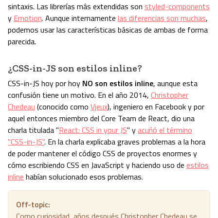
sintaxis. Las librerías más extendidas son
styled-components
y
Emotion
. Aunque internamente
las diferencias son muchas
,
podemos usar las características básicas de ambas de forma
parecida.
¿CSS-in-JS son estilos inline?
CSS-in-JS hoy por hoy
NO son estilos inline
, aunque esta
confusión tiene un motivo. En el año 2014,
Christopher
Chedeau
(conocido como
Vjeux
), ingeniero en Facebook y por
aquel entonces miembro del Core Team de React, dio una
charla titulada "
React: CSS in your JS
" y
acuñó el término
"CSS-in-JS"
. En la charla explicaba graves problemas a la hora
de poder mantener el código CSS de proyectos enormes y
cómo escribiendo CSS en JavaScript y haciendo uso de
estilos
inline
habían solucionado esos problemas.
Off-topic:
Como curiosidad, años después Christopher Chedeau se