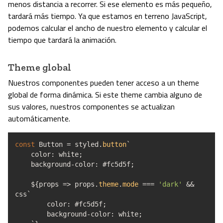
menos distancia a recorrer. Si ese elemento es más pequeño,
tardará más tiempo. Ya que estamos en terreno JavaScript,
podemos calcular el ancho de nuestro elemento y calcular el
tiempo que tardará la animación.
Theme global
Nuestros componentes pueden tener acceso a un theme
global de forma dinámica. Si este theme cambia alguno de
sus valores, nuestros componentes se actualizan
automáticamente.
const
Button
=
styled.
button
`
color
:
white
;
background
-
color
:
#fc5d5f
;
$
{
props
=>
props.
theme
.
mode
===
'dark'
&&
css`
color
:
#fc5d5f
;
background
-
color
:
white
;