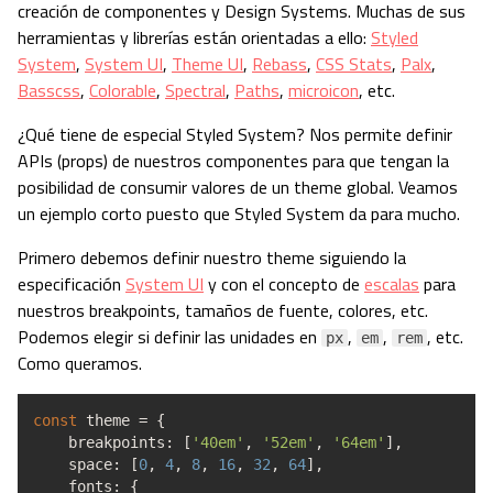
creación de componentes y Design Systems. Muchas de sus
herramientas y librerías están orientadas a ello:
Styled
System
,
System UI
,
Theme UI
,
Rebass
,
CSS Stats
,
Palx
,
Basscss
,
Colorable
,
Spectral
,
Paths
,
microicon
, etc.
¿Qué tiene de especial Styled System? Nos permite definir
APIs (props) de nuestros componentes para que tengan la
posibilidad de consumir valores de un theme global. Veamos
un ejemplo corto puesto que Styled System da para mucho.
Primero debemos definir nuestro theme siguiendo la
especificación
System UI
y con el concepto de
escalas
para
nuestros breakpoints, tamaños de fuente, colores, etc.
Podemos elegir si definir las unidades en
,
,
, etc.
px
em
rem
Como queramos.
const
theme
=
{
breakpoints
:
[
'40em'
,
'52em'
,
'64em'
]
,
space
:
[
0
,
4
,
8
,
16
,
32
,
64
]
,
fonts
:
{