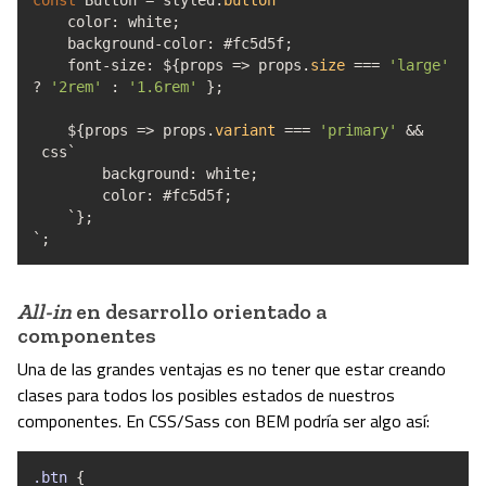
const
Button
=
styled.
button
`
color
:
white
;
background
-
color
:
#fc5d5f
;
font
-
size
:
$
{
props
=>
props.
size
===
'large'
?
'2rem'
:
'1.6rem'
}
;
$
{
props
=>
props.
variant
===
'primary'
&&
css`
background
:
white
;
color
:
#fc5d5f
;
`
}
;
`
;
All-in
en desarrollo orientado a
componentes
Una de las grandes ventajas es no tener que estar creando
clases para todos los posibles estados de nuestros
componentes. En CSS/Sass con BEM podría ser algo así:
.btn
{