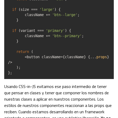
if
(
size
===
'large'
)
{
className
+=
'btn--large'
;
}
if
(
variant
===
'primary'
)
{
className
+=
'btn--primary'
;
}
return
(
<
button className
=
{
className
}
{
...
props
}
/>
)
;
}
;
Usando CSS-in-JS evitamos ese paso intermedio de tener
que pensar en clases y tener que componer los nombres de
nuestras clases a aplicar en nuestros componentes. Los
estilos de nuestros componentes reaccionan a las props que
reciben. Cuando estamos desarrollando en un framework