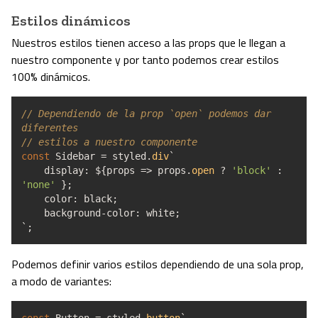
Estilos dinámicos
Nuestros estilos tienen acceso a las props que le llegan a
nuestro componente y por tanto podemos crear estilos
100% dinámicos.
// Dependiendo de la prop `open` podemos dar
diferentes
// estilos a nuestro componente
const
Sidebar
=
styled.
div
`
display
:
$
{
props
=>
props.
open
?
'block'
:
'none'
}
;
color
:
black
;
background
-
color
:
white
;
`
;
Podemos definir varios estilos dependiendo de una sola prop,
a modo de variantes: