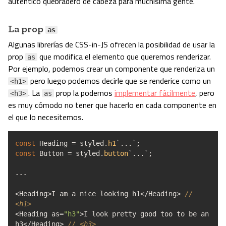
auténtico quebradero de cabeza para muchísima gente.
La prop
as
Algunas librerías de CSS-in-JS ofrecen la posibilidad de usar la
prop
que modifica el elemento que queremos renderizar.
as
Por ejemplo, podemos crear un componente que renderiza un
pero luego podemos decirle que se renderice como un
<h1>
. La
prop la podemos
implementar fácilmente
, pero
<h3>
as
es muy cómodo no tener que hacerlo en cada componente en
el que lo necesitemos.
const
Heading
=
styled.
h1
`...`
;
const
Button
=
styled.
button
`...`
;
---
<
Heading
>
I am a nice looking h1
</
Heading
>
//
<h1>
<
Heading as
=
"h3"
>
I look pretty good too to be an
h3
</
Heading
>
// <h3>