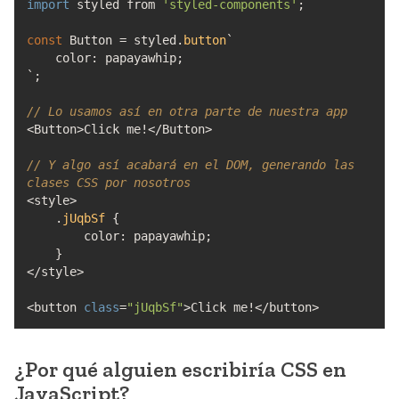
import
styled from
'styled-components'
;
const
Button
=
styled.
button
`
color
:
papayawhip
;
`
;
// Lo usamos así en otra parte de nuestra app
<
Button
>
Click me
!</
Button
>
// Y algo así acabará en el DOM, generando las
clases CSS por nosotros
<
style
>
.
jUqbSf
{
color
:
papayawhip
;
}
</
style
>
<
button
class
=
"jUqbSf"
>
Click me
!</
button
>
¿Por qué alguien escribiría CSS en
JavaScript?