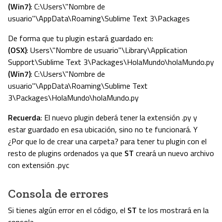
(Win7)
: C:\Users\"Nombre de
usuario"\AppData\Roaming\Sublime Text 3\Packages
De forma que tu plugin estará guardado en:
(OSX)
: Users\"Nombre de usuario"\Library\Application
Support\Sublime Text 3\Packages\HolaMundo\holaMundo.py
(Win7)
: C:\Users\"Nombre de
usuario"\AppData\Roaming\Sublime Text
3\Packages\HolaMundo\holaMundo.py
Recuerda
: El nuevo plugin deberá tener la extensión .py y
estar guardado en esa ubicación, sino no te funcionará. Y
¿Por que lo de crear una carpeta? para tener tu plugin con el
resto de plugins ordenados ya que
ST
creará un nuevo archivo
con extensión .pyc
Consola de errores
Si tienes algún error en el código, el
ST
te los mostrará en la