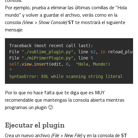
consola.
Por ejemplo, prueba a eliminar las últimas comillas de "Hola
mundo" y volver a guardar el archivo, verás como en la
consola
(View > Show Console)
ST
te mostrará el siguiente
mensaje:
Traceback
(
most recent call last
)
:
File
"./sublime_plugin.py"
,
line
62
,
in
reload_plugi
File
"./miPrimerPlugin.py"
,
line
5
self
.
view
.
insert
(
edit
,
0
,
"Hola, Mundo!)
^
SyntaxError: EOL while scanning string literal
Por lo que no hace falta que te diga que es MUY
recomendable que mantengas la consola abierta mientras
programas un plugin 🙂
Ejecutar el plugin
Crea un nuevo archivo
(File > New File)
y en la consola de
ST