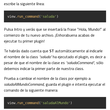
escribe la siguiente línea:
view.
run_command
(
'saluda'
)
Pulsa Intro y verás que se insertará la frase "Hola, Mundo!" al
comienzo de tu nuevo archivo. ¡Enhorabuena acabas de
ejecutar tu primer plugin!
Te habrás dado cuenta que
ST
automáticamente al indicarle
el nombre de la class
"saluda"
ha ejecutado el plugin, es decir a
pesar de que el nombre de la clase es
"saludaCommand"
, sólo
debemos indicar la primer parte de nuestra class.
Prueba a cambiar el nombre de la class por ejemplo a:
saludaAlMundoCommand
, guarda el plugin e intenta ejecutar el
comando de la siguiente manera:
view.
run_command
(
'saludaAlMundo'
)