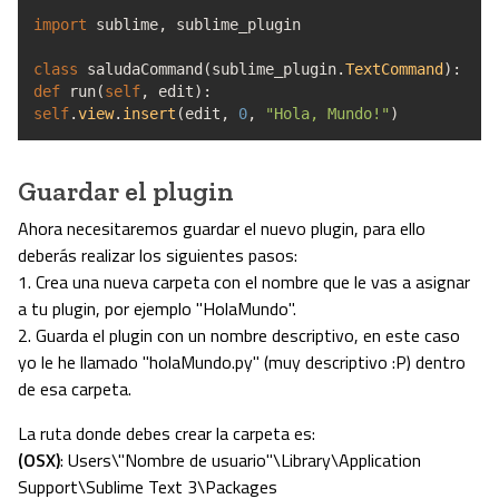
import
sublime
,
sublime_plugin
class
saludaCommand
(
sublime_plugin.
TextCommand
)
:
def
run
(
self
,
edit
)
:
self
.
view
.
insert
(
edit
,
0
,
"Hola, Mundo!"
)
Guardar el plugin
Ahora necesitaremos guardar el nuevo plugin, para ello
deberás realizar los siguientes pasos:
1. Crea una nueva carpeta con el nombre que le vas a asignar
a tu plugin, por ejemplo "HolaMundo".
2. Guarda el plugin con un nombre descriptivo, en este caso
yo le he llamado "holaMundo.py" (muy descriptivo :P) dentro
de esa carpeta.
La ruta donde debes crear la carpeta es:
(OSX)
: Users\"Nombre de usuario"\Library\Application
Support\Sublime Text 3\Packages