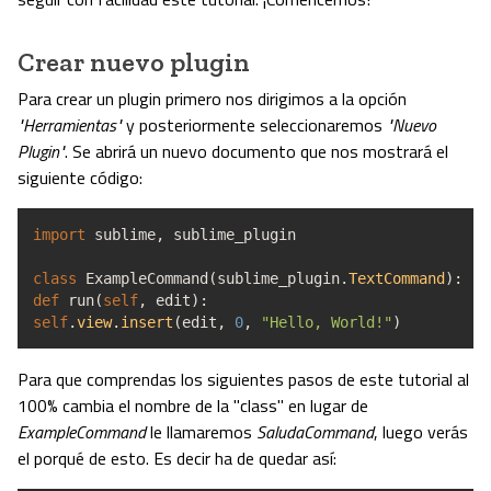
Crear nuevo plugin
Para crear un plugin primero nos dirigimos a la opción
"Herramientas"
y posteriormente seleccionaremos
"Nuevo
Plugin"
. Se abrirá un nuevo documento que nos mostrará el
siguiente código:
import
sublime
,
sublime_plugin
class
ExampleCommand
(
sublime_plugin.
TextCommand
)
:
def
run
(
self
,
edit
)
:
self
.
view
.
insert
(
edit
,
0
,
"Hello, World!"
)
Para que comprendas los siguientes pasos de este tutorial al
100% cambia el nombre de la "class" en lugar de
ExampleCommand
le llamaremos
SaludaCommand
, luego verás
el porqué de esto. Es decir ha de quedar así: