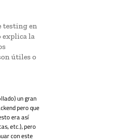
 testing en
 explica la
os
on útiles o
ollado) un gran
ackend pero que
esto era así
s, etc.), pero
nuar con este