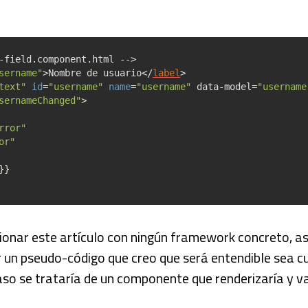
-field.component.html -->
sername"
>
Nombre de usuario
<
/
label
>
text"
id
=
"username"
name
=
"username"
data-model
=
"username
sernameChanged"
>
rror"
or"
}}
ionar este artículo con ningún framework concreto, a
ir un pseudo-código que creo que será entendible sea cu
aso se trataría de un componente que renderizaría y va