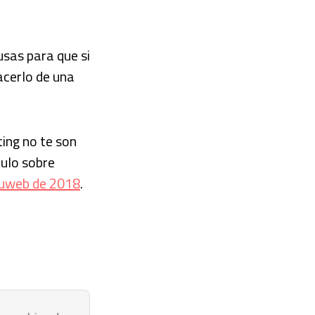
usas para que si
acerlo de una
ting no te son
culo sobre
ctuweb de 2018
.