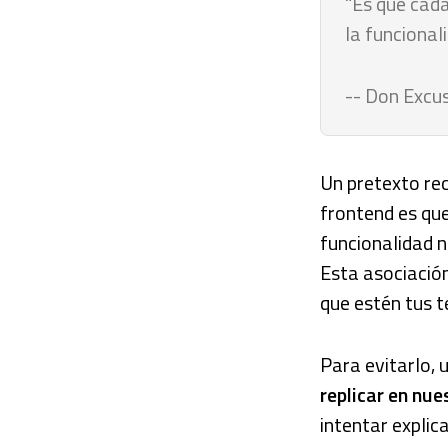
"Es que cad
la funcional
-- Don Excus
Un pretexto recu
frontend es qu
funcionalidad 
Esta asociación
que estén tus t
Para evitarlo,
replicar en nu
intentar expli