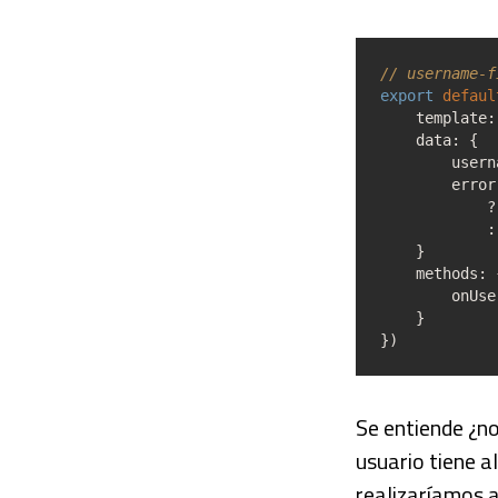
// username-f
export
defaul
template
:
data
:
{
userna
error
?
:
}
methods
:
onUsernam
}
}
)
Se entiende ¿n
usuario tiene a
realizaríamos 