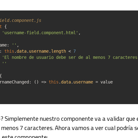
ield.component.js
t
{
'username-field.component.html'
,
me
:
''
,
:
this
.
data
.
username
.
length
<
7
'El nombre de usuario debe ser de al menos 7 caracteres
''
{
eChanged
:
(
)
=>
this
.
data
.
username
=
value
o? Simplemente nuestro componente va a validar que 
l menos 7 caracteres. Ahora vamos a ver cual podría se
a este componente: