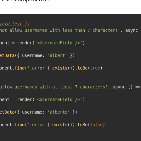
ield.test.js
not allow usernames with less than 7 characters'
,
async
nent
=
render
(
'<UsernameField />'
)
etData
(
{
username
:
'albert'
}
)
onent.
find
(
'.error'
)
.
exists
(
)
)
.
toBe
(
true
)
allow usernames with at least 7 characters'
,
async
(
)
=>
nent
=
render
(
'<UsernameField />'
)
etData
(
{
username
:
'alberto'
}
)
onent.
find
(
'.error'
)
.
exists
(
)
)
.
toBe
(
false
)