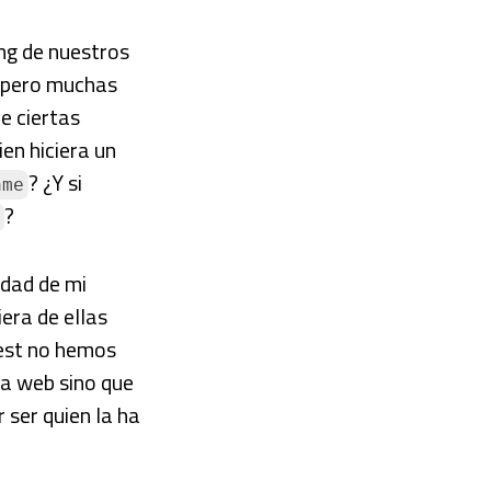
ng de nuestros
, pero muchas
e ciertas
ien hiciera un
? ¿Y si
ame
?
idad de mi
era de ellas
test no hemos
ra web sino que
ser quien la ha