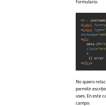
formulario:
<!-- username
<
label
for
=
"u
<
input
type
=
"
onchange
=
"onU
<
div
data-if
=
"e
class
=
"err
>
{{ error 
<
/
div
>
No quiero relac
permitir escrib
uses. En este c
campo: