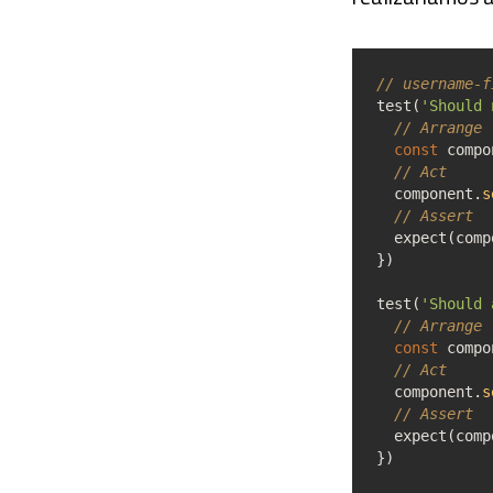
// username-f
test
(
'Should 
// Arrange
const
compo
// Act
component.
s
// Assert
expect
(
comp
}
)
test
(
'Should 
// Arrange
const
compo
// Act
component.
s
// Assert
expect
(
comp
}
)