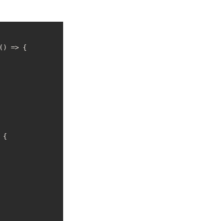
(
)
=>
{
{