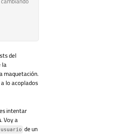
y cambiando
sts del
 la
la maquetación.
 a lo acoplados
es intentar
s
. Voy a
de un
 usuario