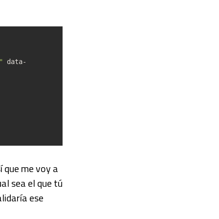
"
data-
sí que me voy a
al sea el que tú
lidaría ese