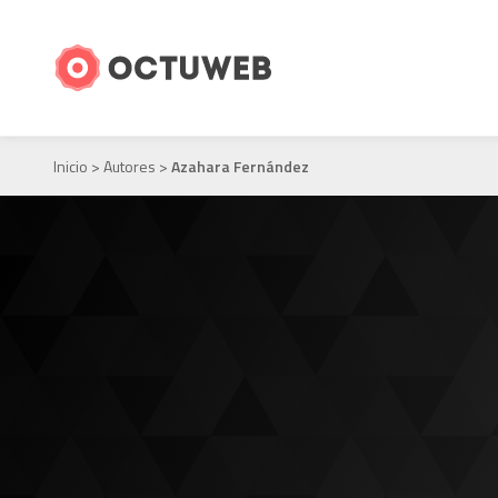
Inicio
>
Autores
>
Azahara Fernández