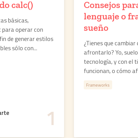
o calc()
Consejos par
lenguaje o fr
as básicas,
sueño
 para operar con
 fin de generar estilos
¿Tienes que cambiar
bles sólo con...
afrontarlo? Yo, suel
tecnología, y con el
funcionan, o cómo afr
Frameworks
1
arte