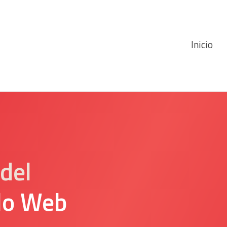
Inicio
del
lo Web