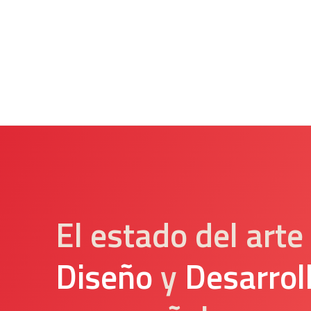
El
estado del arte
Diseño
y
Desarrol