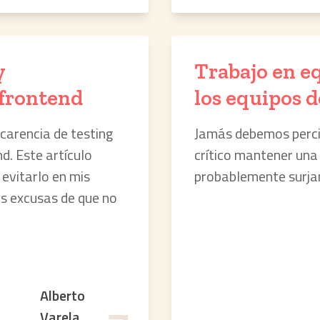
y
Trabajo en e
 frontend
los equipos d
carencia de testing
Jamás debemos percib
d. Este artículo
crítico mantener una
 evitarlo en mis
probablemente surjan
s excusas de que no
Alberto
Varela