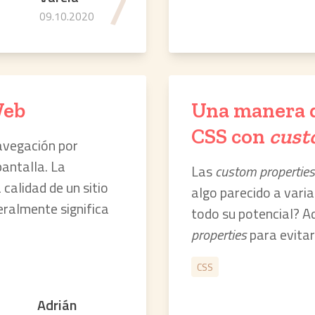
7
09.10.2020
Web
Una manera d
CSS con
cust
navegación por
pantalla. La
Las
custom properties
 calidad de un sitio
algo parecido a vari
eralmente significa
todo su potencial? A
properties
para evitar
CSS
Adrián