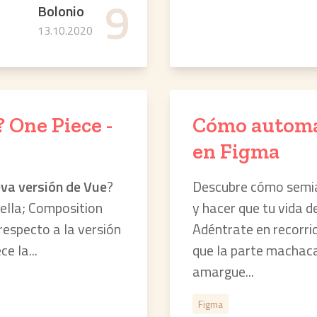
9
Bolonio
13.10.2020
? One Piece -
Cómo automa
en Figma
va versión de Vue
?
Descubre cómo semia
ella; Composition
y hacer que tu vida 
respecto a la versión
Adéntrate en recorri
e la...
que la parte machaca
amargue...
Figma